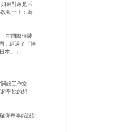
」如果對象是香
為改動一下：為
周，在國際時裝
周，經過了『捧
日本。」 
館開設工作室，
更超乎她的想
，確保每季能設計