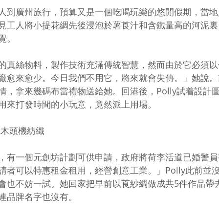
人到廣州旅行，預算又是一個吃喝玩樂的悠閒假期，當地
見工人將小提花綢先後浸泡於薯莨汁和含鐵量高的河泥裏
覺。 
的真絲物料，製作技術充滿傳統智慧，然而由於它必須以
廠愈來愈少。今日我們不用它，將來就會失傳。」她說。
情，拿來幾碼布當禮物送給她。回港後，Polly試着設計
用來打發時間的小玩意，竟然派上用場。 
木頭機紡織 
，有一個元創坊計劃可供申請，政府將荷李活道已婚警員
請者可以特惠租金租用，經營創意工業。」Polly此前並
會也不妨一試。她回家把早前以莨紗綢做成共5件作品帶
連品牌名字也沒有。 