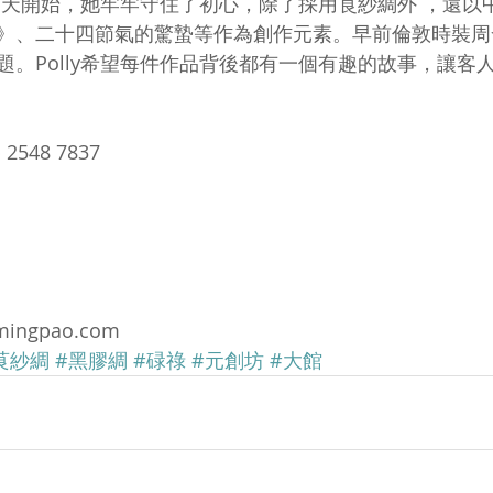
一天開始，她牢牢守住了初心，除了採用莨紗綢外 ，還以
》、二十四節氣的驚蟄等作為創作元素。早前倫敦時裝周
題。Polly希望每件作品背後都有一個有趣的故事，讓客
548 7837 
mingpao.com
茛紗綢
#黑膠綢
#碌祿
#元創坊
#大館