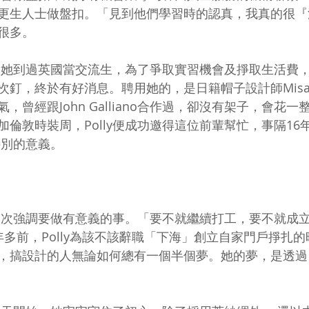
更生人士做盤扣。「見到他們學習時的認真，我真的很『
很多。 
那年，她到過英國當交流生，為了爭取實習機會及掙取生活費
釘，終於有好消息。聘用她的，是日籍帽子設計師Misa H
，曾經跟John Galliano合作過，卻沒有架子，會花
倫敦時裝周，Polly便成功邀得這位前輩幫忙，事隔16
特別的意義。 
 
ly多次強調要做有意義的事。「要不就繼續打工，要不就成
年多前，Polly為該不該辭職「下海」創立自家門戶掙扎
，搞設計的人無論如何總有一個半個夢。她的夢，是透過