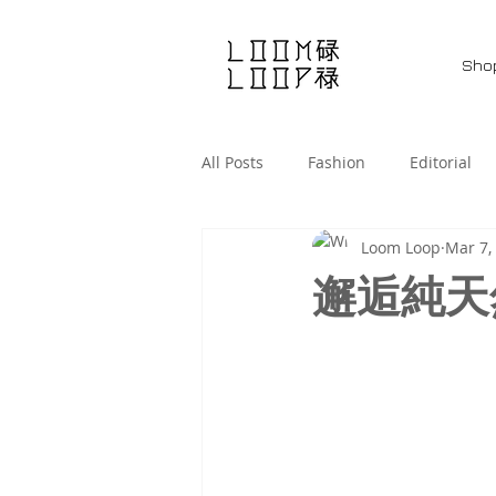
Sho
All Posts
Fashion
Editorial
Loom Loop
Mar 7,
邂逅純天