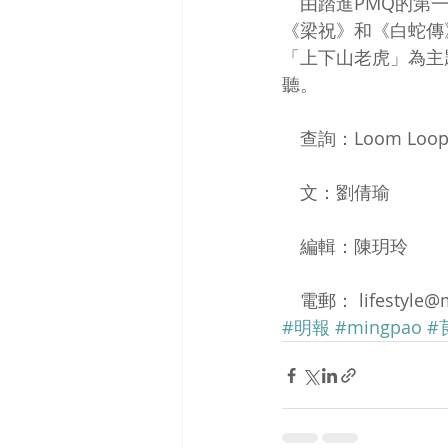
　由踏進PMQ的第
《梁祝》和《白蛇傳
「上下山老虎」為主
聽。 
　查詢：Loom Loop 2
　文：劉倩瑜 
　編輯：陳玥玲 
　電郵： lifestyle@
#明報
#mingpao
#