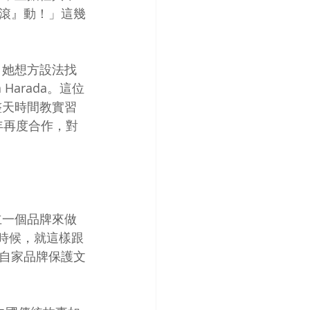
滾』動！」這幾
，她想方設法找
arada。這位
一整天時間教實習
年再度合作，對
立一個品牌來做
的時候，就這樣跟
自家品牌保護文