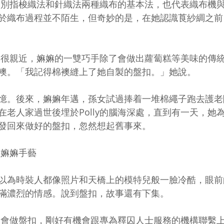
p」分別指梭織法和針織法兩種織布的基本法，也代表織布機與線
於織布過程並不陌生，但奇妙的是，在她認識莨紗綢之前
和嫲嫲很親近，嫲嫲的一雙巧手除了會做出蘿蔔糕等美味的傳
襖。「我記得棉襖縫上了她自製的盤扣。」她說。 
憶。後來，嫲嫲年邁，孫女試過捧着一堆棉繩子跑去護老
在老人家過世後埋於Polly的腦海深處，直到有一天，她
發回來做好的盤扣，忽然想起舊事來。 
嫲嫲手藝 
以為時裝人都像照片和天橋上的模特兒般一臉冷酷，眼前
滿濃烈的情感。說到盤扣，故事還有下集。 
己原來會做盤扣，剛好有機會跟專為釋囚人士服務的機構聯繫