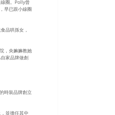
圈。Polly曾
，早已跟小線圈
統食品哄孫女，
院，央嫲嫲教她
為自家品牌做創
的時裝品牌創立
上，並擔任其中