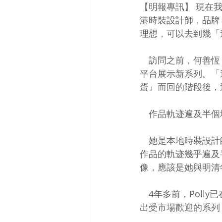
【明報專訊】 現在
港時裝設計師，品牌「
理想，可以去到幾「
　訪問之前，何善恆（
平台展示新系列。「
蛋』而回的階段後，
　作品軌迹遍及半個
　她是本地時裝設計
作品的軌迹幾乎遍及
像，應該是她與明清
　4年多前，Poll
出受市場歡迎的系列