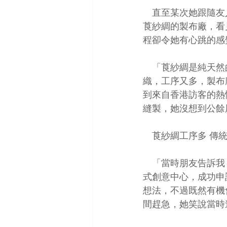
　直至某次她跟隨友
莨紗綢的製布廠，看
程卻令她有心跳的感
　「莨紗綢是純天然
織，工序又多，製布
到來自香港訪客的熱
縫製，她沒想到公餘
　莨紗綢工序多 傳統
　「當時朋友告訴我
式創意中心，成功申
想法，不過既然有機
間趕急，她笑說當時