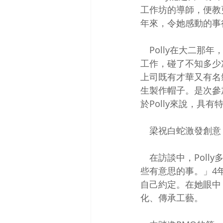
工作坊的導師，便教
年來，令她感動的事
　Polly在大二
工作，碰了不知多少次
上司既有才華又有名氣
生製作帽子。是次參加
於Polly來說，具有
　梁祝白蛇激發創意
　在訪談中，Pol
些有意思的事。」4
自己約定。在她眼中
化、傳承工藝。 