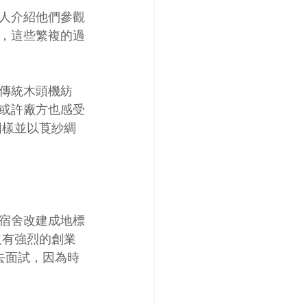
人介紹他們參觀
，這些繁複的過
傳統木頭機紡
或許廠方也感受
圖樣並以莨紗綢
宿舍改建成地標
沒有強烈的創業
去面試，因為時