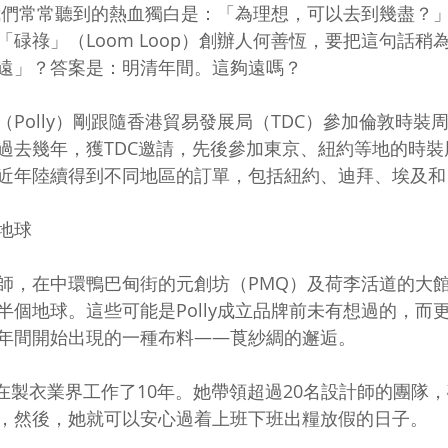
我們常常聽到的熱血獨白是：「為理想，可以去到幾盡？
碌祿」（Loom Loop）創辦人何善恆，要把這句話稍
遠」？答案是：明清年間。這夠遠嗎？ 
Polly）剛跟隨香港貿易發展局（TDC）參加倫敦時裝
過去幾年，獲TDC邀請，先後參加東京、紐約等地的時裝
近年陸續得到不同地區的訂單，包括紐約、迪拜、埃及和
地球 
師，在中環鴨巴甸街的元創坊（PMQ）及荷李活道的大
半個地球。這些可能是Polly成立品牌前未有想過的，而
年間開始出現的一種布料——莨紗綢的邂逅。 
y已在製衣業界工作了10年。她帶領超過20名設計師的團隊
，然後，她就可以安心過着上班下班出糧放假的日子。 