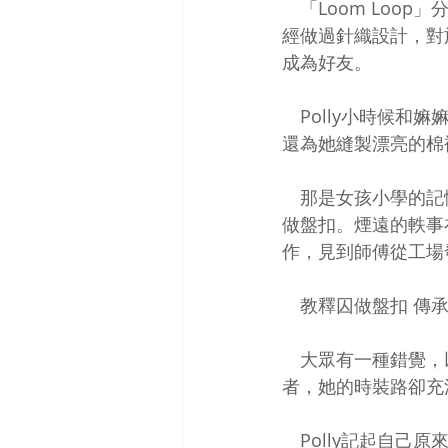
　「Loom Loo
經做過針織設計，對
成為好友。 
　Polly小時候
還為她縫製漂亮的棉
　那是女孩小學的記
做盤扣。煙遠的軼事
作，見到師傅從工場
　教釋囚做盤扣 傳承
　大眾有一種錯覺，
者，她的時裝路卻充
　Polly記起自