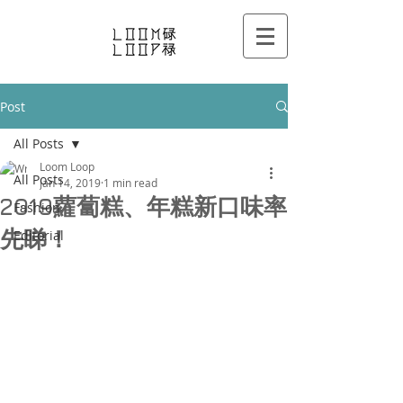
Post
All Posts
Loom Loop
All Posts
Jan 14, 2019
1 min read
2019蘿蔔糕、年糕新口味率
Fashion
先睇！
Editorial