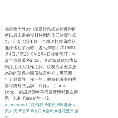
唯港薈天外天中菜廳行政總廚徐偉輝師
傅以最上乘的食材特別創作三款賀年糕
點 - 迎春金糖年糕、金腿瑤柱蘿蔔糕及
臘味瑤柱芋頭糕，各式年糕由2019年1
月4日起至2019年2月4日接受預訂，每
款售價為港幣$268。各款精緻糕點禮盒
均採用以大紅作主調、桃花流水金魚肥
為題的環保中國傳統面料裡，寓意新一
年五穀豐登，獨一無二的布包圖案由香
港得獎時裝品牌「碌祿」（Loom 
Loop）的設計師何善恒及黃漢邦親自構
思，影相呃like絕對一流。
#cosmogirl
#蘿蔔糕
#年糕
#唯港薈
#
天外天
#環保
#桃花
#金魚
#桃花流水金
魚